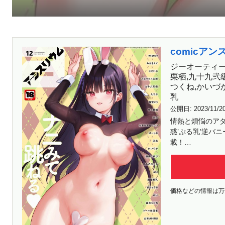
comicアンス
ジーオーティー 
栗栖,九十九弐級
つくね,かいづか
乳
公開日:
2023/11/2
情熱と煩悩のアダル
惑’ぷる乳’逆バ
載！…
価格などの情報は万