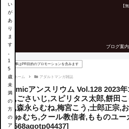
い
【無
が
あ
り
ま
す
ブログ案内
。
1
この記事はPR目的のプロモーションを含みます
5
歳
ホーム
アダルトマンガ雑誌
未
comicアンスリウム Vol.128 202
満
ぐ,ごさいじ,スピリタス太郎,餅田こゆ
の
む,森永らむね,梅宮こう,士郎正宗,
方
ちゅむち,クール教信者,もものユーカ,
の
[k568agotp04437]
ア