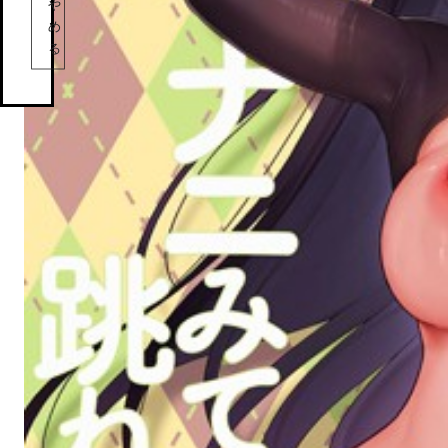
や
め
る