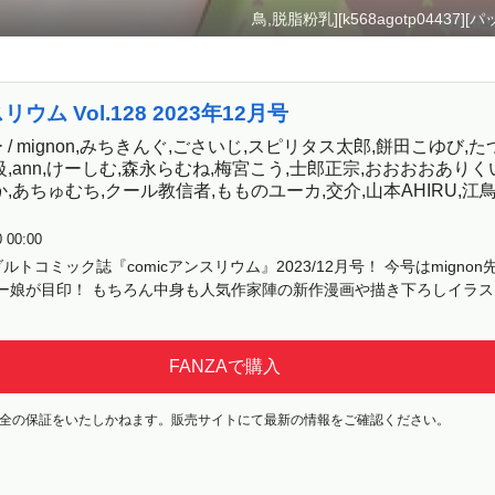
鳥,脱脂粉乳][k568agotp04437]
リウム Vol.128 2023年12月号
/ mignon,みちきんぐ,ごさいじ,スピリタス太郎,餅田こゆび,た
,ann,けーしむ,森永らむね,梅宮こう,士郎正宗,おおおおありく
,あちゅむち,クール教信者,もものユーカ,交介,山本AHIRU,江
0 00:00
トコミック誌『comicアンスリウム』2023/12月号！ 今号はmigno
ニー娘が目印！ もちろん中身も人気作家陣の新作漫画や描き下ろしイラ
FANZAで購入
全の保証をいたしかねます。販売サイトにて最新の情報をご確認ください。