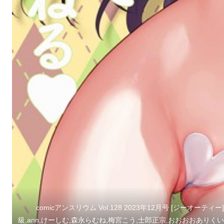
comicアンスリウム Vol.128 2023年12月号 [ジーオー
級,ann,けーしむ,森永らむね,梅宮こう,士郎正宗,おおおおありくい