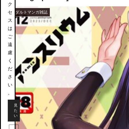
ク
セ
アダルトマンガ雑誌
ス
は
ご
遠
慮
く
だ
さ
い
。
見
た
い